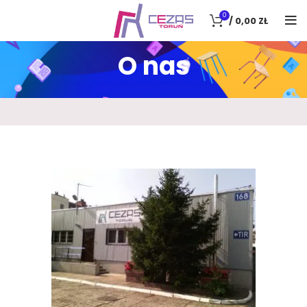
0
/
0,00
ZŁ
O nas