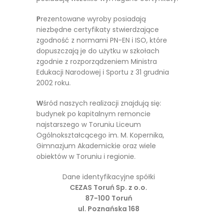
P
rezentowane wyroby posiadają
niezbędne certyfikaty stwierdzające
zgodność z normami PN-EN i ISO, które
dopuszczają je do użytku w szkołach
zgodnie z rozporządzeniem Ministra
Edukacji Narodowej i Sportu z 31 grudnia
2002 roku.
W
śród naszych realizacji znajdują się:
budynek po kapitalnym remoncie
najstarszego w Toruniu Liceum
Ogólnokształcącego im. M. Kopernika,
Gimnazjum Akademickie oraz wiele
obiektów w Toruniu i regionie.
Dane identyfikacyjne spółki
CEZAS Toruń Sp. z o.o.
87-100 Toruń
ul. Poznańska 168