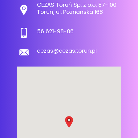
CEZAS Toruń Sp. z o.o. 87-100
Toruń, ul. Poznańska 168
56 621-98-06
cezas@cezas.torun.pl