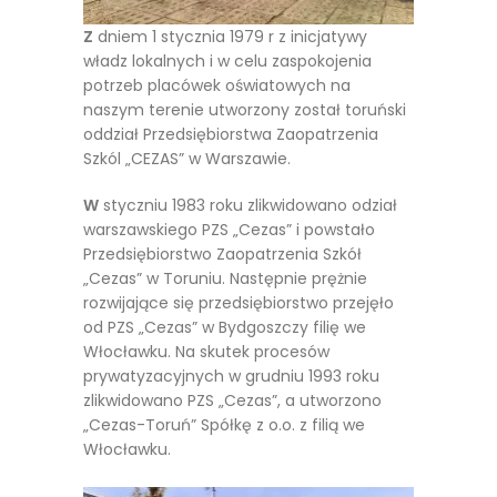
Z
dniem 1 stycznia 1979 r z inicjatywy
władz lokalnych i w celu zaspokojenia
potrzeb placówek oświatowych na
naszym terenie utworzony został toruński
oddział Przedsiębiorstwa Zaopatrzenia
Szkól „CEZAS” w Warszawie.
W
styczniu 1983 roku zlikwidowano odział
warszawskiego PZS „Cezas” i powstało
Przedsiębiorstwo Zaopatrzenia Szkół
„Cezas” w Toruniu. Następnie prężnie
rozwijające się przedsiębiorstwo przejęło
od PZS „Cezas” w Bydgoszczy filię we
Włocławku. Na skutek procesów
prywatyzacyjnych w grudniu 1993 roku
zlikwidowano PZS „Cezas”, a utworzono
„Cezas-Toruń” Spółkę z o.o. z filią we
Włocławku.