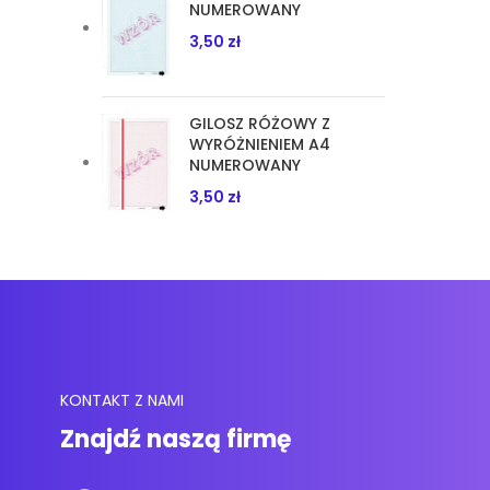
NUMEROWANY
3,50
zł
GILOSZ RÓŻOWY Z
WYRÓŻNIENIEM A4
NUMEROWANY
3,50
zł
KONTAKT Z NAMI
Znajdź naszą firmę