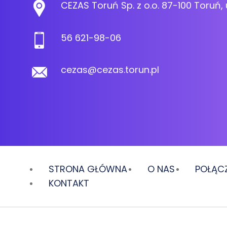
CEZAS Toruń Sp. z o.o. 87-100 Toruń, 
56 621-98-06
cezas@cezas.torun.pl
STRONA GŁÓWNA
O NAS
POŁĄCZ
KONTAKT