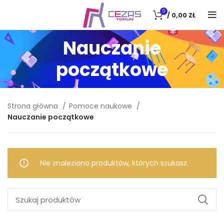
0
/
0,00
ZŁ
Nauczanie
początkowe
Strona główna
Pomoce naukowe
Nauczanie początkowe
Nie znaleziono produktów, których szukasz.