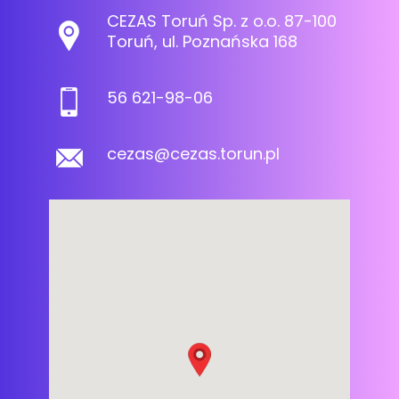
CEZAS Toruń Sp. z o.o. 87-100
Toruń, ul. Poznańska 168
56 621-98-06
cezas@cezas.torun.pl