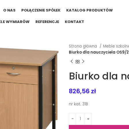
O NAS
POŁĄCZENIE SPÓŁEK
KATALOG PRODUKTÓW
ELE WYMIARÓW
REFERENCJE
KONTAKT
Strona główna
Meble szkoln
Biurko dla nauczyciela OS9/2
Biurko dla 
826,56
zł
nr kat. 31B