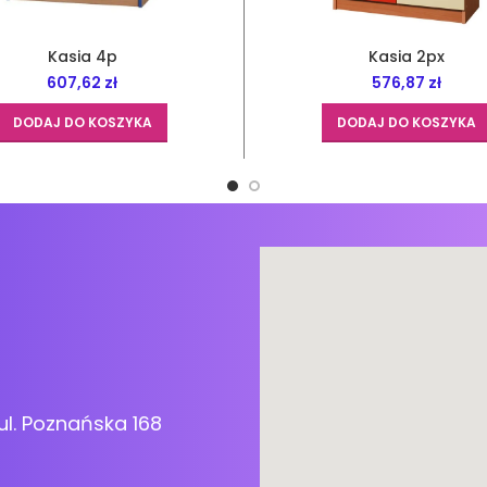
Kasia 4p
Kasia 2px
607,62
zł
576,87
zł
DODAJ DO KOSZYKA
DODAJ DO KOSZYKA
ul. Poznańska 168