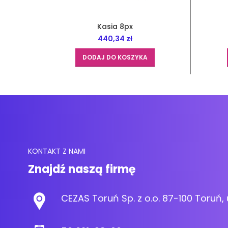
Kasia 8px
440,34
zł
DODAJ DO KOSZYKA
KONTAKT Z NAMI
Znajdź naszą firmę
CEZAS Toruń Sp. z o.o. 87-100 Toruń, 