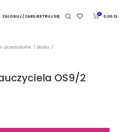
0
ZALOGUJ / ZAREJESTRUJ SIĘ
0,00
ZŁ
e i przedszkolne
Biurka
nauczyciela OS9/2