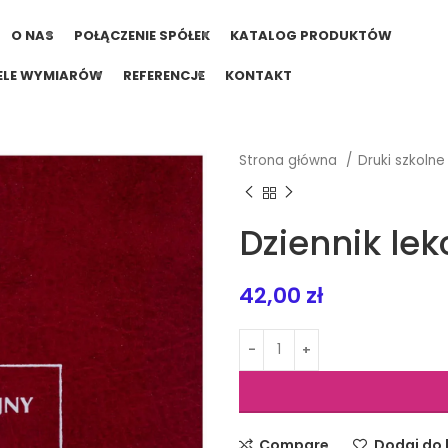
O NAS
POŁĄCZENIE SPÓŁEK
KATALOG PRODUKTÓW
ELE WYMIARÓW
REFERENCJE
KONTAKT
Strona główna
Druki szkoln
Dziennik lek
42,00
zł
Compare
Dodaj do l