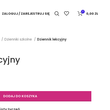
0
ZALOGUJ / ZAREJESTRUJ SIĘ
0,00
ZŁ
e
Dzienniki szkolne
Dziennik lekcyjny
cyjny
DODAJ DO KOSZYKA
isty życzeń