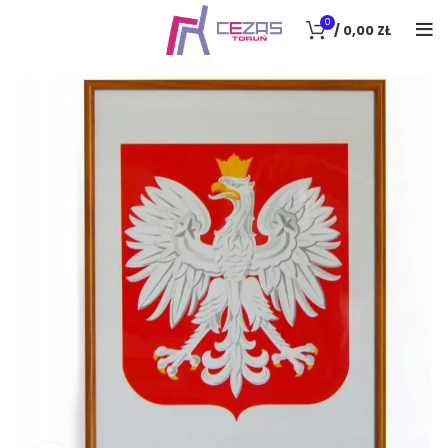
0
/
0,00
ZŁ