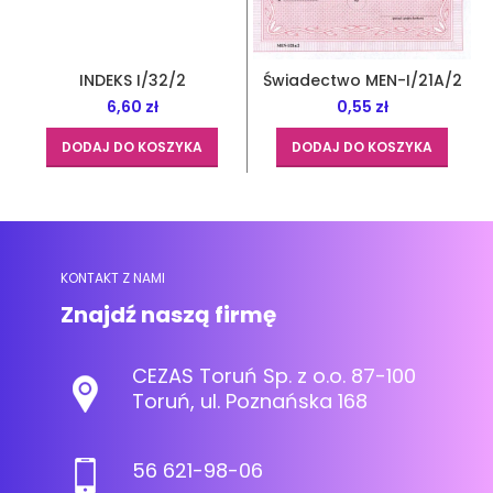
INDEKS I/32/2
Świadectwo MEN-I/21A/2
6,60
zł
0,55
zł
DODAJ DO KOSZYKA
DODAJ DO KOSZYKA
KONTAKT Z NAMI
Znajdź naszą firmę
CEZAS Toruń Sp. z o.o. 87-100
Toruń, ul. Poznańska 168
56 621-98-06