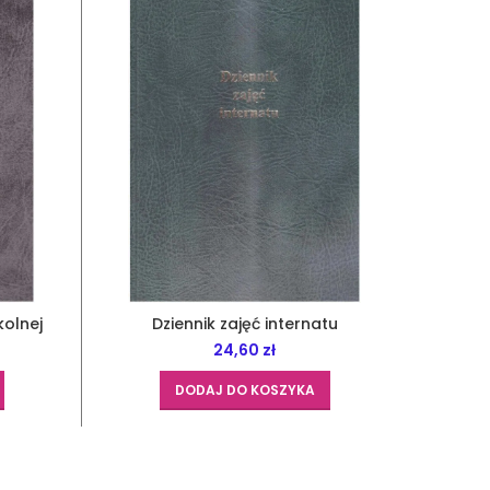
kolnej
Dziennik zajęć internatu
Dzienn
24,60
zł
DODAJ DO KOSZYKA