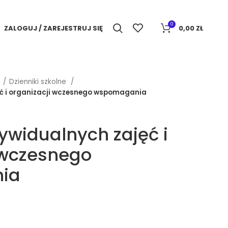
0
ZALOGUJ / ZAREJESTRUJ SIĘ
0,00
ZŁ
e
Dzienniki szkolne
ęć i organizacji wczesnego wspomagania
ywidualnych zajęć i
 wczesnego
ia