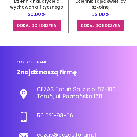
Dziennik nauczyciela
Dziennik zajęć świetlicy
wychowania fizycznego
szkolnej
20,00
zł
32,00
zł
DODAJ DO KOSZYKA
DODAJ DO KOSZYKA
KONTAKT Z NAMI
Znajdź naszą firmę
CEZAS Toruń Sp. z o.o. 87-100
Toruń, ul. Poznańska 168
56 621-98-06
cezas@cezas.torun.pl