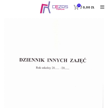
0
/
0,00
ZŁ