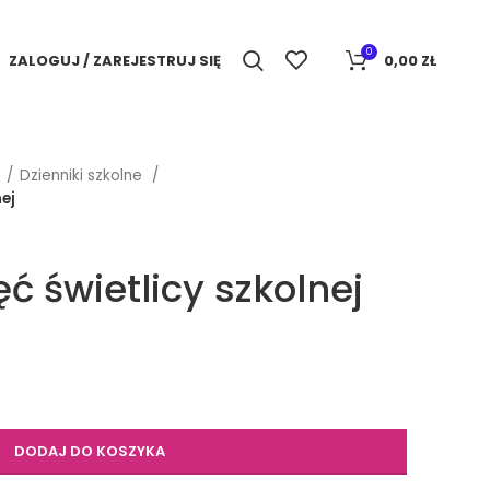
0
ZALOGUJ / ZAREJESTRUJ SIĘ
0,00
ZŁ
e
Dzienniki szkolne
nej
ęć świetlicy szkolnej
DODAJ DO KOSZYKA