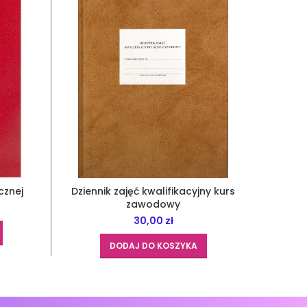
cznej
Dziennik zajęć kwalifikacyjny kurs
Dzie
zawodowy
wy
30,00
zł
DODAJ DO KOSZYKA