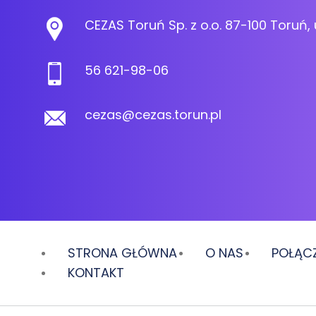
CEZAS Toruń Sp. z o.o. 87-100 Toruń, 
56 621-98-06
cezas@cezas.torun.pl
STRONA GŁÓWNA
O NAS
POŁĄCZ
KONTAKT