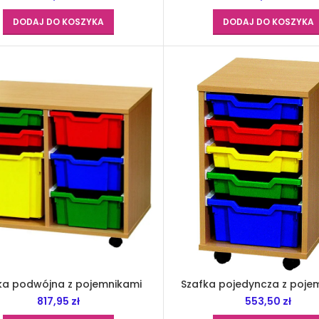
DODAJ DO KOSZYKA
DODAJ DO KOSZYKA
ka podwójna z pojemnikami
Szafka pojedyncza z poje
817,95
zł
553,50
zł