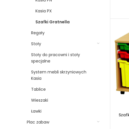
Kasia PN
Kasia PX
Szafki Gratnella
Regały
Stoły
Stoły do pracowni i stoły
specjalne
System mebli skrzyniowych
Kasia
Tablice
Wieszaki
Ławki
Szaf
Plac zabaw