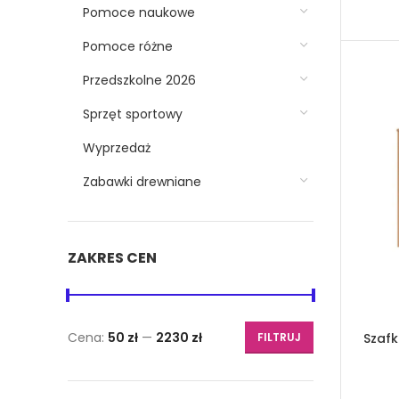
Pomoce naukowe
Pomoce różne
Przedszkolne 2026
Sprzęt sportowy
Wyprzedaż
Zabawki drewniane
ZAKRES CEN
Cena:
50 zł
—
2230 zł
FILTRUJ
Szafk
Cena
Cena
min.
maks.