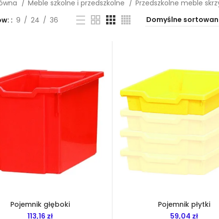
łówna
Meble szkolne i przedszkolne
Przedszkolne meble skr
ów:
9
24
36
Pojemnik głęboki
Pojemnik płytki
113,16
zł
59,04
zł