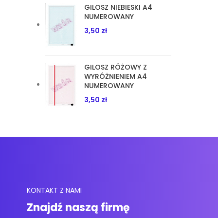
GILOSZ NIEBIESKI A4
NUMEROWANY
3,50
zł
GILOSZ RÓŻOWY Z
WYRÓŻNIENIEM A4
NUMEROWANY
3,50
zł
KONTAKT Z NAMI
Znajdź naszą firmę