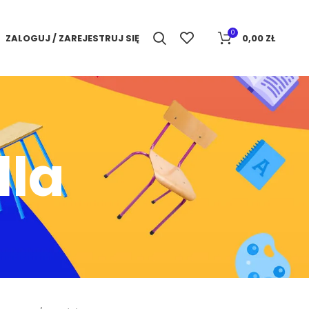
0
ZALOGUJ / ZAREJESTRUJ SIĘ
0,00
ZŁ
lla